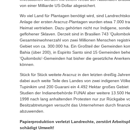
von einer Milliarde US-Dollar abgesichert.
Wo viel Land für Plantagen benötigt wird, sind Landrechtsko
Anlage der ersten Aracruz-Plantagen wurden etwa 7.000 trad
Heimat vertrieben. Dazu gehörten nicht nur Indigene, sonde
geflohener Sklaven. Derzeit sind in Brasilien 743 'Quilombo
Gesamteinwohnerzahl von zwei Millionen Menschen registr
Gebiet von ca. 300.000 ha. Ein Großteil der Gemeinden kon
Bahia (über 200), in Espirito Santo sind 15 Gemeinden behei
'Quilombolo'-Gemeinden hat bisher die gesetzliche Anerkenn
können.
Stück für Stück weitete Aracruz in den letzten dreißig Jah
dabei auch weite Teile des Landes von zwei indigenen Völk
Tupinikim und 200 Guarani ein 4.492 Hektar großes Gebie
Studien der Indianerbehörde FUNAI aber weitere 13.500 Hek
1998 nach lang anhaltenden Protesten nur zur Rückgabe vo
Besitzabtretungen versucht das Unternehmen durch finanzi
abzuwenden.
Papierproduktion verletzt Landrechte, zerstört Arbeitsp
schädigt Umwelt!