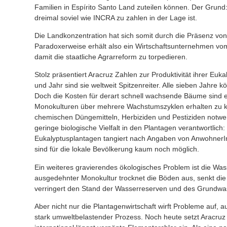
Familien in Espírito Santo Land zuteilen können. Der Grund:
dreimal soviel wie INCRA zu zahlen in der Lage ist.
Die Landkonzentration hat sich somit durch die Präsenz von 
Paradoxerweise erhält also ein Wirtschaftsunternehmen vom
damit die staatliche Agrarreform zu torpedieren.
Stolz präsentiert Aracruz Zahlen zur Produktivität ihrer Euk
und Jahr sind sie weltweit Spitzenreiter. Alle sieben Jahre
Doch die Kosten für derart schnell wachsende Bäume sind e
Monokulturen über mehrere Wachstumszyklen erhalten zu kö
chemischen Düngemitteln, Herbiziden und Pestiziden notwend
geringe biologische Vielfalt in den Plantagen verantwortlich:
Eukalyptusplantagen tangiert nach Angaben von AnwohnerI
sind für die lokale Bevölkerung kaum noch möglich.
Ein weiteres gravierendes ökologisches Problem ist die Wa
ausgedehnter Monokultur trocknet die Böden aus, senkt d
verringert den Stand der Wasserreserven und des Grundwa
Aber nicht nur die Plantagenwirtschaft wirft Probleme auf, auc
stark umweltbelastender Prozess. Noch heute setzt Aracruz 