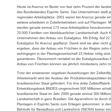
Heute ist Aracruz im Besitz von fast zehn Prozent der landw
des Bundeslandes Espírito Santo. Das Unternehmen stellt jed
regionalen Arbeitsplätze: 2001 waren bei Aracruz gerade ein
weitere arbeiteten in Zulieferbetrieben und auf Plantagen. Mi
werden gerade einmal 173 neue Arbeitsplätze hinzukommen.
70.000 Familien von kleinbäuerlicher Landwirtschaft. Auch f
Unternehmen den Anbau von Eukalyptus. Mit Erfolg: Auf 22.
Eukalyptus für Aracruz gepflanzt. Damit sind sie aber nicht
ergeben, dass der Anbau von Früchten in der Region zehn Ar
wohingegen in der Plantagenwirtschaft 15 Hektar nötig sind,
garantieren. Ökonomisch rentabel ist der Eukalyptusanbau f
Anbau von Früchten können sie jährlich mindestens zehn mal
Trotz der erwiesenen negativen Auswirkungen der Zellstoffp
Arbeitsmarkt wird der Ausbau der Produktionskapazitäten be
brasilianischen Staat gefördert. Für ihre dritte Zellstofffabri
Entwicklungsbank BNDES umgerechnet 500 Millionen erhalte
brasilianische Staat im Jahr 2000 gerade einmal 300 Millione
Landwirtschaft in ganz Brasilien. Die Agrarreform ist durch 
Plantagen in Espírito Santo zum Erliegen gekommen: in den 
Behörde für Besiedlung und Landreform (INCRA) keiner ein