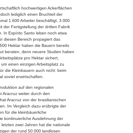
irtschaftlich hochwertigen Ackerflächen
och lediglich einen Bruchteil der
mal 1.600 Arbeiter beschäftigt, 3.000
t der Fertigstellung der dritten Fabrik
 In Espírito Santo leben noch etwa
ür diesen Bereich propagiert das
500 Hektar haben die Bauern bereits
 gut beraten, denn neuere Studien haben
beitsplätze pro Hektar sichert,
 um einen einzigen Arbeitsplatz zu
ür die Kleinbauern auch nicht: beim
 soviel erwirtschaften.
roduktion auf den regionalen
i Aracruz weiter durch den
k hat Aracruz von der brasilianischen
n. Im Vergleich dazu erübrigte der
n für die kleinbäuerliche
die kontinuierliche Ausdehnung der
letzten zwei Jahren hat die nationale
zigen der rund 50.000 landlosen