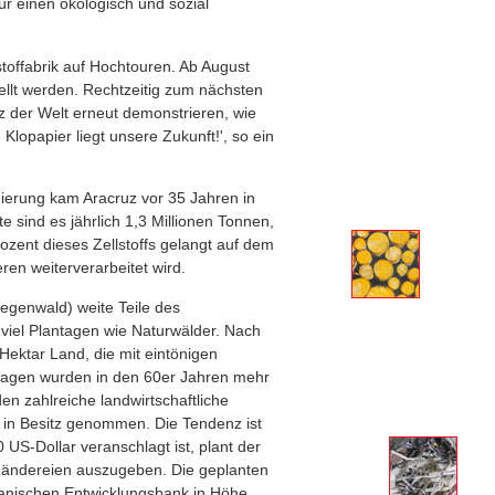
für einen ökologisch und sozial
lstoffabrik auf Hochtouren. Ab August
tellt werden. Rechtzeitig zum nächsten
z der Welt erneut demonstrieren, wie
Klopapier liegt unsere Zukunft!', so ein
ierung kam Aracruz vor 35 Jahren in
e sind es jährlich 1,3 Millionen Tonnen,
zent dieses Zellstoffs gelangt auf dem
ren weiterverarbeitet wird.
Regenwald) weite Teile des
 viel Plantagen wie Naturwälder. Nach
Hektar Land, die mit eintönigen
ntagen wurden in den 60er Jahren mehr
n zahlreiche landwirtschaftliche
 in Besitz genommen. Die Tendenz ist
 US-Dollar veranschlagt ist, plant der
 Ländereien auszugeben. Die geplanten
lianischen Entwicklungsbank in Höhe