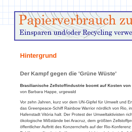
Hintergrund
Der Kampf gegen die 'Grüne Wüste'
Brasilianische Zellstoffindustrie boomt auf Kosten vo
von Barbara Happe, urgewald
Vor zehn Jahren, kurz vor dem UN-Gipfel für Umwelt und En
das Greenpeace-Schiff Rainbow Warrior nördlich von Rio, in
Hafenstadt Vitória halt. Der Protest der Umweltaktivisten ri
ökologische Mißstände bei Aracruz, dem größten Zellstoffp
öffentlicher Auftritt des Konzernchefs auf der Rio-Konferen