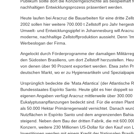
Publikum sollte dort die Konzerngeschichte als beispielhaft 
nachhaltigen Entwicklungsprozess präsentiert werden.
Heute laufen bei Aracruz die Bauarbeiten für eine dritte Zel
2002 sollen hier weitere 700.000 t Zellstoff pro Jahr herges
Umwelt- und Entwicklungsgipfel in Johannesburg will Aracru
moderne, nachhaltige Zellstoffproduktion aussieht. Denn 'Im 
Werbeslogan der Firma.
Angelockt durch Förderprogramme der damaligen Militärreg
den Südosten Brasiliens, um dort Zellstoff herzustellen. Heut
von denen über 90 Prozent exportiert werden. Etwa zehn Pro
deutschen Markt, wo er zu Hygieneartikeln und Spezialpapie
Ursprünglich bedeckte die 'Mata Atlantica' (der Atlantische 
Bundesstaates Espírito Santo. Heute gibt es hier doppelt so
eigenen Angaben verfügt Aracruz mittlerweile über 300.000 
Eukalyptusanpflanzungen bedeckt sind. Für die ersten Pla
als 50.000 Hektar Primärregenwald vernichtet. Danach wurde
Nutzflächen in Espírito Santo und dem angrenzenden Bahia
steigend. Neben dem Bau der dritten Fabrik, die mit 600.000
Konzern, weitere 230 Millionen US-Dollar für den Kauf von
Investitionen werden mit einem Kredit der Nationalen Brasi