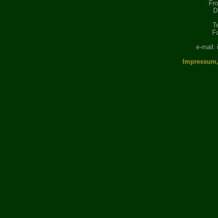
Fro
D
T
F
e-mail:
Impressum,